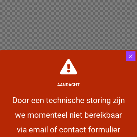
AANDACHT
Door een technische storing zijn
we momenteel niet bereikbaar
via email of contact formulier