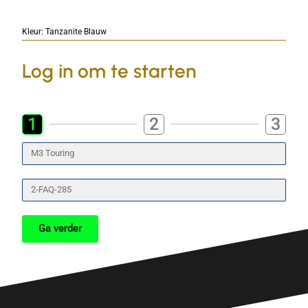
Kleur: Tanzanite Blauw
Log in om te starten
1
2
3
Type
wagen
nummerplaat
Ga verder