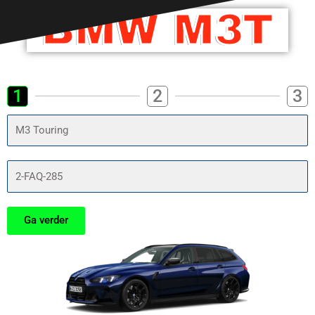
BMW M3T
1
2
3
Type
wagen
nummerplaat
Ga verder