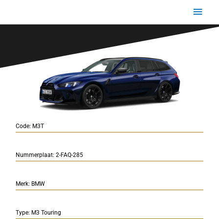
Ga
Hoo
naar
de
BMW M3T
inhoud
Code: M3T
Nummerplaat: 2-FAQ-285
Merk: BMW
Type: M3 Touring